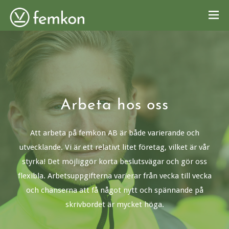
OM OSS
ARBETA HOS OSS
KONTAKT
NYHETER
Arbeta hos oss
Att arbeta på femkon AB är både varierande och
utvecklande. Vi är ett relativt litet företag, vilket är vår
styrka! Det möjliggör korta beslutsvägar och gör oss
flexibla. Arbetsuppgifterna varierar från vecka till vecka
och chanserna att få något nytt och spännande på
skrivbordet är mycket höga.